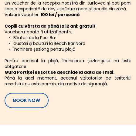
un voucher de la recepția noastră din Jurilovca și poți porni 
spre o experiență de day use între mare și lacurile din zonă.
Valoare voucher: 
100 lei / persoană
Copiii cu vârsta de până la 12 ani: gratuit
Voucherul poate fi utilizat pentru:
Băuturi de la Pool Bar
Gustări și băuturi la Beach Bar Nord
Închiriere șezlong pentru plajă
Pentru accesul la plajă, închirierea șezlongului nu este 
obligatorie.
Gura Portiței Resort se deschide la data de 1 mai.
Până la acel moment, accesul vizitatorilor pe teritoriul 
resortului nu este permis, din motive de siguranță.
BOOK NOW