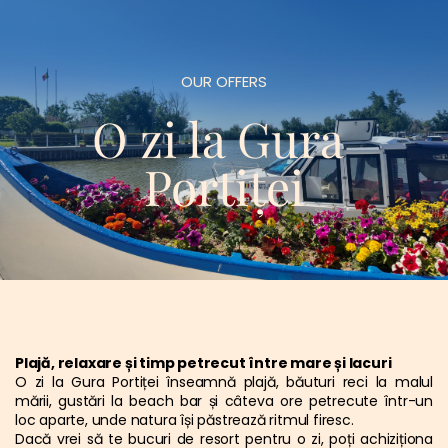
OUR OFFERS
O zi la Gura 
Portiței
Plajă, relaxare și timp petrecut între mare și lacuri
O zi la Gura Portiței înseamnă plajă, băuturi reci la malul 
mării, gustări la beach bar și câteva ore petrecute într-un 
loc aparte, unde natura își păstrează ritmul firesc.
Dacă vrei să te bucuri de resort pentru o zi, poți achiziționa 