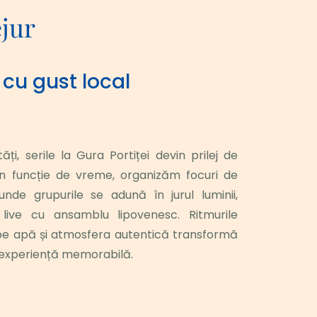
ejur
 cu gust local
ți, serile la Gura Portiței devin prilej de 
În funcție de vreme, organizăm focuri de 
nde grupurile se adună în jurul luminii, 
ive cu ansamblu lipovenesc. Ritmurile 
 pe apă și atmosfera autentică transformă 
o experiență memorabilă.