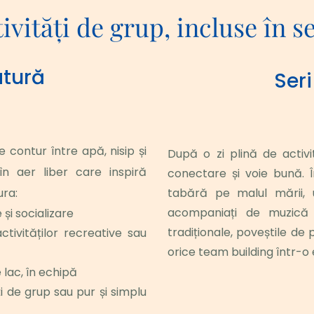
ivități de grup, incluse în s
atură
Seri
 contur între apă, nisip și 
După o zi plină de activită
în aer liber care inspiră 
conectare și voie bună. 
ura:
tabără pe malul mării, u
acompaniați de muzică l
 și socializare
tradiționale, poveștile de
tivităților recreative sau 
orice team building într-
 lac, în echipă
i de grup sau pur și simplu 