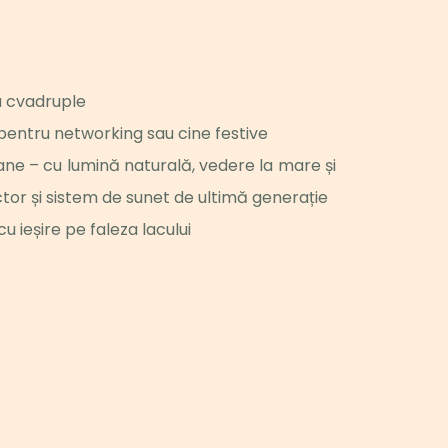
u cvadruple 
 pentru networking sau cine festive
ne – cu lumină naturală, vedere la mare și 
ctor și sistem de sunet de ultimă generație
u ieșire pe faleza lacului 