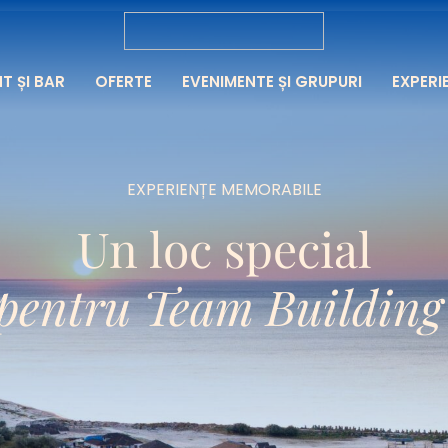
T ȘI BAR
OFERTE
EVENIMENTE ȘI GRUPURI
EXPERI
EXPERIENȚE MEMORABILE
Un loc special
pentru Team Building