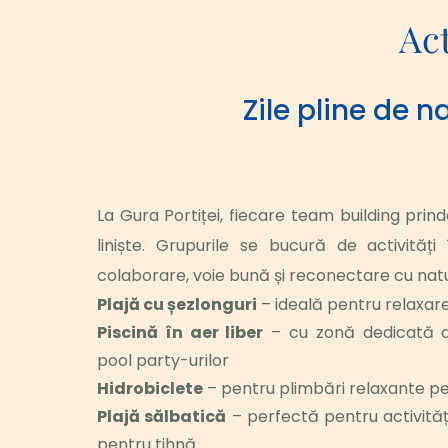
Act
Zile pline de n
La Gura Portiței, fiecare team building prinde
liniște. Grupurile se bucură de activități 
colaborare, voie bună și reconectare cu nat
Plajă cu șezlonguri
 – ideală pentru relaxare
Piscină în aer liber
 – cu zonă dedicată ac
pool party-urilor
Hidrobiclete
 – pentru plimbări relaxante pe
Plajă sălbatică
 – perfectă pentru activităț
pentru tihnă