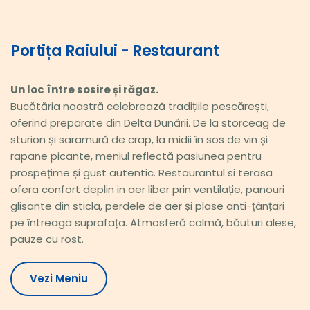
Portița Raiului - Restaurant
Un loc între sosire și răgaz.
Bucătăria noastră celebrează tradițiile pescărești, 
oferind preparate din Delta Dunării. De la storceag de 
sturion și saramură de crap, la midii în sos de vin și 
rapane picante, meniul reflectă pasiunea pentru 
prospețime și gust autentic. Restaurantul si terasa 
ofera confort deplin in aer liber prin ventilație, panouri 
glisante din sticla, perdele de aer și plase anti-țânțari 
pe întreaga suprafața. Atmosferă calmă, băuturi alese, 
pauze cu rost. 
Vezi Meniu