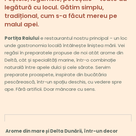
legătură cu locul. Gătim simplu, 
tradițional, cum s-a făcut mereu pe 
malul apei.
Portița Raiului
 e restaurantul nostru principal – un loc 
unde gastronomia locală întâlnește liniștea mării. Vei 
regăsi în preparatele propuse de noi atât arome din 
Deltă, cât și specialități marine, într-o combinație 
naturală între apele dulci și cele sărate. Servim 
preparate proaspete, inspirate din bucătăria 
pescărească, într-un spațiu deschis, cu vedere spre 
ape. Fără artificii. Doar mâncare cu sens. 
 Arome din mare 
ș
i Delta Dunării, într-un decor 