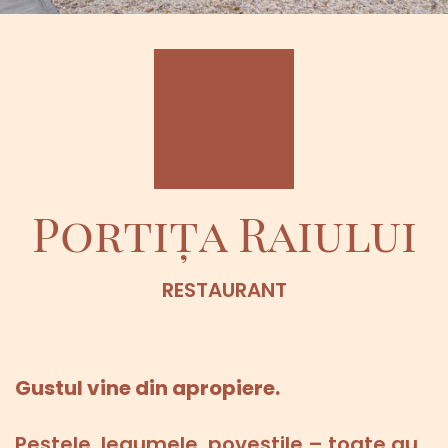
Portița Raiului
RESTAURANT
Gustul vine din apropiere.
Peștele, legumele, poveștile – toate au 