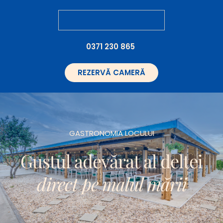
0371 230 865
REZERVĂ CAMERĂ
GASTRONOMIA LOCULUI
Gustul adevărat al deltei
direct pe malul mării